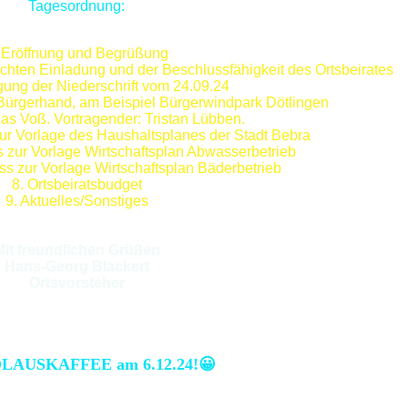
Tagesordnung:
 Eröffnung und Begrüßung
rechten Einladung und der Beschlussfähigkeit des Ortsbeirates
ung der Niederschrift vom 24.09.24
 Bürgerhand, am Beispiel Bürgerwindpark Dötlingen
reas Voß. Vortragender: Tristan Lübben.
ur Vorlage des Haushaltsplanes der Stadt Bebra
 zur Vorlage Wirtschaftsplan Abwasserbetrieb
s zur Vorlage Wirtschaftsplan Bäderbetrieb
8. Ortsbeiratsbudget
9. Aktuelles/Sonstiges
Mit freundlichen Grüßen
Hans-Georg Blackert
Ortsvorsteher
am 6.12.24!😀