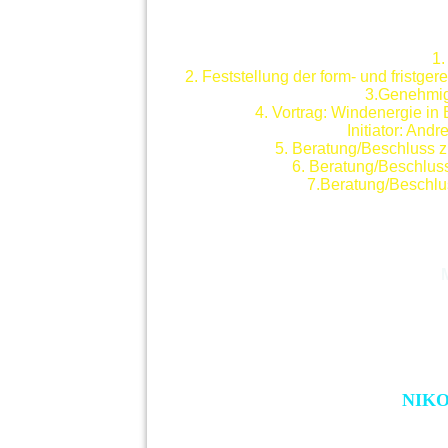
1.
2. Feststellung der form- und fristge
3.Genehmig
4. Vortrag: Windenergie in
Initiator: And
5. Beratung/Beschluss z
6. Beratung/Beschluss
7.Beratung/Beschlus
NIKOLAUSKAFFEE 